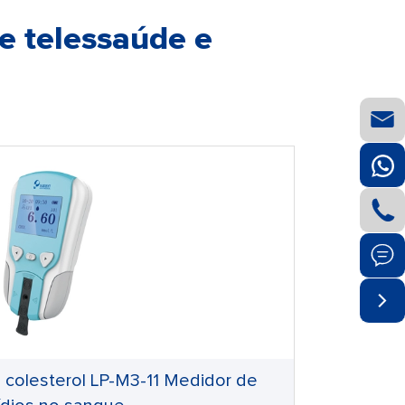
de telessaúde e




 colesterol LP-M3-11 Medidor de