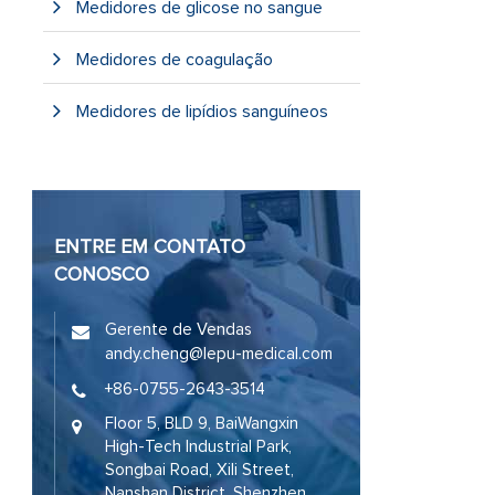
Medidores de glicose no sangue
Medidores de coagulação
Medidores de lipídios sanguíneos
ENTRE EM CONTATO
CONOSCO
Gerente de Vendas
andy.cheng@lepu-medical.com
+86-0755-2643-3514
Floor 5, BLD 9, BaiWangxin
High-Tech Industrial Park,
Songbai Road, Xili Street,
Nanshan District, Shenzhen,