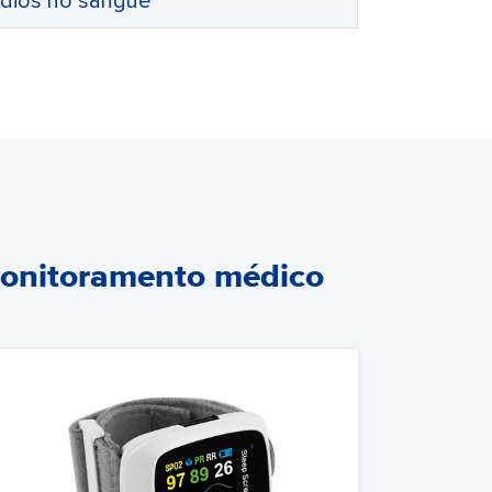
pídios no sangue
 monitoramento médico