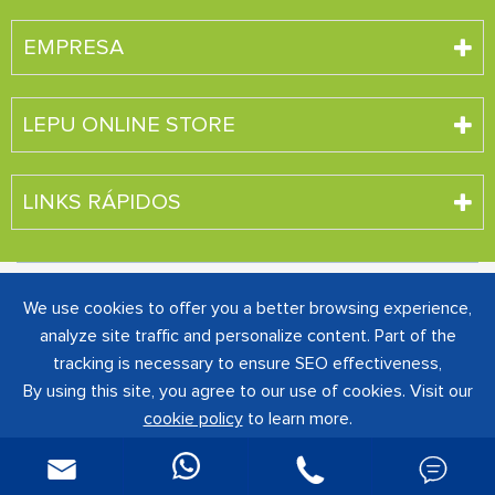
EMPRESA
LEPU ONLINE STORE
LINKS RÁPIDOS
Direitos autorais ©
SHENZHEN CREATIVE INDUSTRY
We use cookies to offer you a better browsing experience,
CO., LTD.
Todos os direitos reservados.
analyze site traffic and personalize content. Part of the
粤ICP备16060242号-1
Sitemap
|
Política de
tracking is necessary to ensure SEO effectiveness,
Privacidade
By using this site, you agree to our use of cookies. Visit our
cookie policy
to learn more.

Reject
Accept

