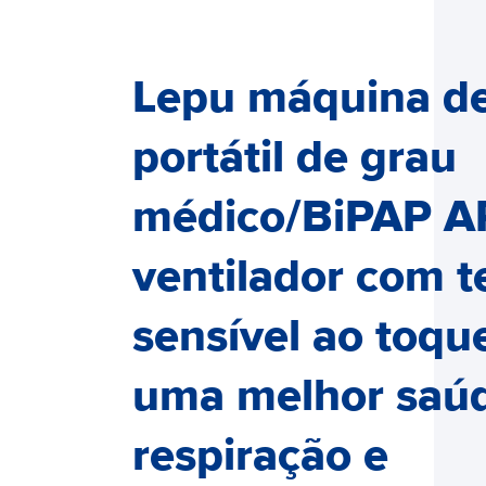
Lepu máquina d
portátil de grau
médico/BiPAP 
ventilador com t
sensível ao toqu
uma melhor saú
respiração e