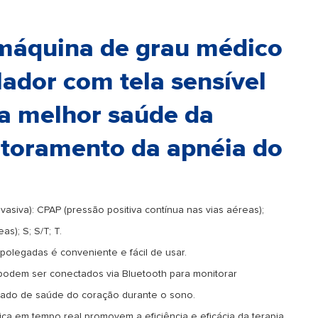
máquina de grau médico
ador com tela sensível
a melhor saúde da
itoramento da apnéia do
vasiva): CPAP (pressão positiva contínua nas vias aéreas);
s); S; S/T; T.
polegadas é conveniente e fácil de usar.
podem ser conectados via Bluetooth para monitorar
tado de saúde do coração durante o sono.
ca em tempo real promovem a eficiência e eficácia da terapia.