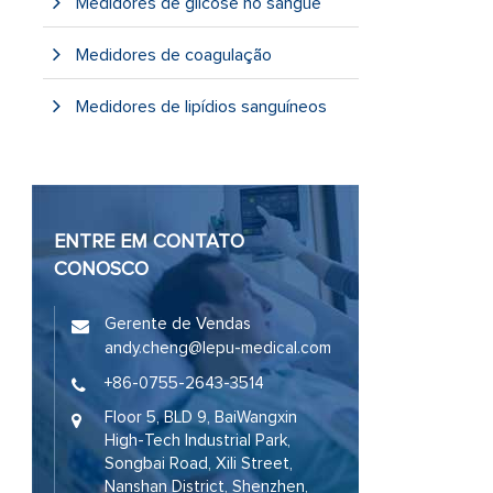
Medidores de glicose no sangue
Medidores de coagulação
Medidores de lipídios sanguíneos
ENTRE EM CONTATO
CONOSCO
Gerente de Vendas
andy.cheng@lepu-medical.com
+86-0755-2643-3514
Floor 5, BLD 9, BaiWangxin
High-Tech Industrial Park,
Songbai Road, Xili Street,
Nanshan District, Shenzhen,