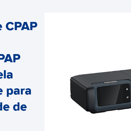
e CPAP
APAP
ela
e para
de de